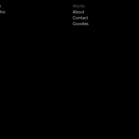
e
Works
hic
About
m
Contact
Goodies