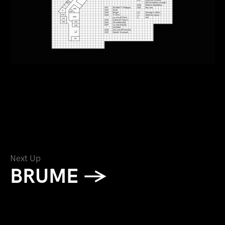
Next Up
BRUME →