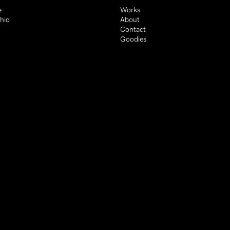
e
Works
hic
About
m
Contact
Goodies