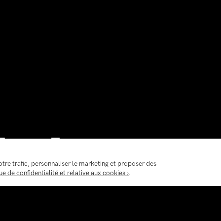
nion
otre trafic, personnaliser le marketing et proposer des
ue de confidentialité et relative aux cookies ›
.